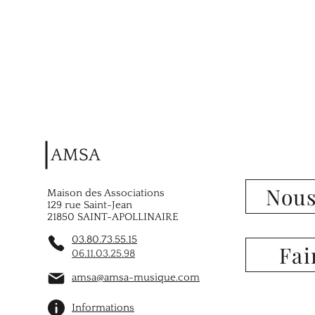
AMSA
Nous
Maison des Associations
129 rue Saint-Jean
21850 SAINT-APOLLINAIRE
03.80.73.55.15
Fai
06.11.03.25.98
amsa@amsa-musique.com
Informations